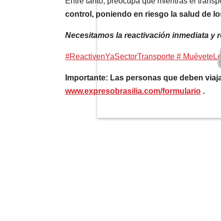
Entre tanto, preocupa que mientras el transpo
control, poniendo en riesgo la salud de 
Necesitamos la reactivación inmediata y re
#ReactivenYaSectorTransporte
# MuéveteLe
Importante: Las personas que deben viaja
www.expresobrasilia.com/formulario
.