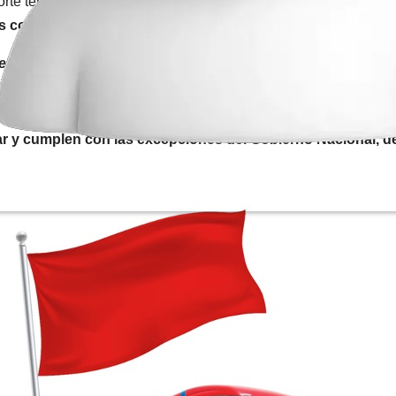
rte terrestre legalmente constituido seguirá con restricciones,
l
los colombianos
al no cumplir con ninguna medida de prevenció
al del transporte.
gal
r y cumplen con las excepciones del Gobierno Nacional, de