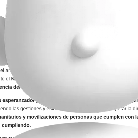
el anuncio del Gobierno de reactivar gradualmente el transporte
e el Ministerio del Interior,
en realidad no se traduce en una 
ncia del gremio de operar sin restricciones.
s esperanzador y se trata de un proceso complejo que impl
endo las gestiones y esfuerzos necesarios para recuperar la di
anitarios y movilizaciones de personas que cumplen con la
n cumpliendo.