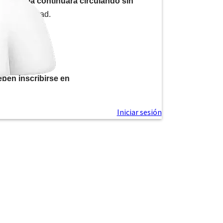
a piratería continuará circulando sin
n y seguridad.
ben inscribirse en