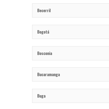
Becerril
Bogotá
Bosconia
Bucaramanga
Buga