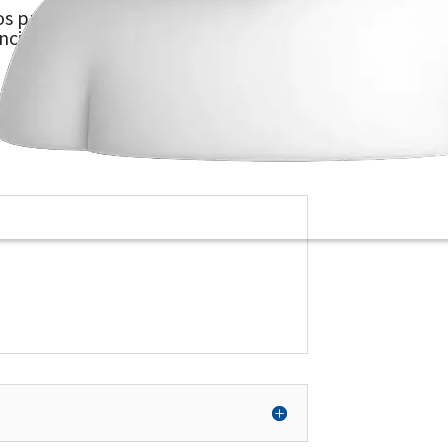
s protocolos de bioseguridad.
cia. A la entrada se te medirá la