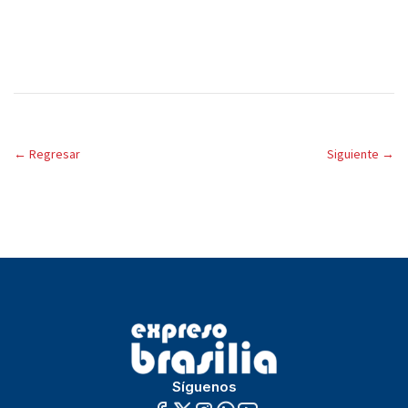
←
Regresar
Siguiente
→
Síguenos