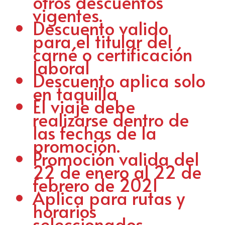
otros descuentos
vigentes.
Descuento valido
para el titular del
carné o certificación
laboral
Descuento aplica solo
en taquilla
El viaje debe
realizarse dentro de
las fechas de la
promoción.
Promoción valida del
22 de enero al 22 de
febrero de 2021
Aplica para rutas y
horarios
seleccionados