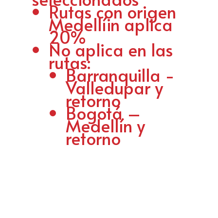
Rutas con origen
Medellíin aplica
20%
No aplica en las
rutas:
Barranquilla -
Valledupar y
retorno
Bogotá –
Medellín y
retorno