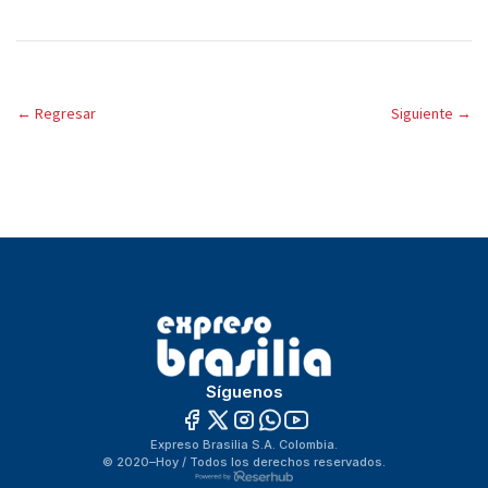
←
Regresar
Siguiente
→
Síguenos
Expreso Brasilia S.A. Colombia.
© 2020–Hoy / Todos los derechos reservados.