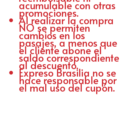
acumulable con otras
promociones.
Al realizar la compra
NO se permiten
cambios en los
pasajes, a menos que
el cliente abone el
saldo correspondiente
al descuento.
Expreso Brasilia no se
hace responsable por
el mal uso del cupón.