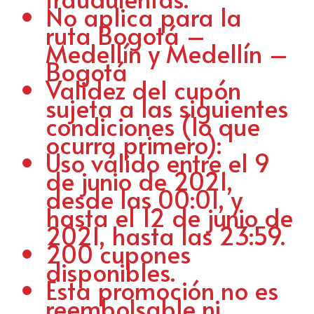
No aplica para la
ruta Bogotá –
Medellín y Medellín –
Bogotá
Validez del cupón
sujeta a las siguientes
condiciones (lo que
ocurra primero):
Uso válido entre el 9
de junio de 2021,
desde las 00:01, y
hasta el 12 de junio de
2021, hasta las 23:59.
200 cupones
disponibles.
Esta promoción no es
reembolsable ni