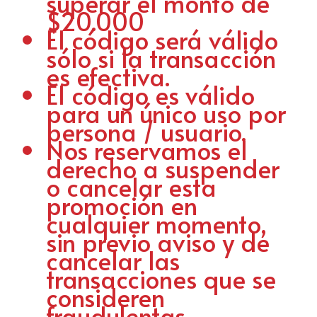
superar el monto de
$20.000
El código será válido
sólo si la transacción
es efectiva.
El código es válido
para un único uso por
persona / usuario.
Nos reservamos el
derecho a suspender
o cancelar esta
promoción en
cualquier momento,
sin previo aviso y de
cancelar las
transacciones que se
consideren
fraudulentas.