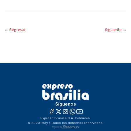
←
Regresar
Siguiente
→
Síguenos
Expreso Brasilia S.A. Colombia.
© 2020–Hoy / Todos los derechos reservados.