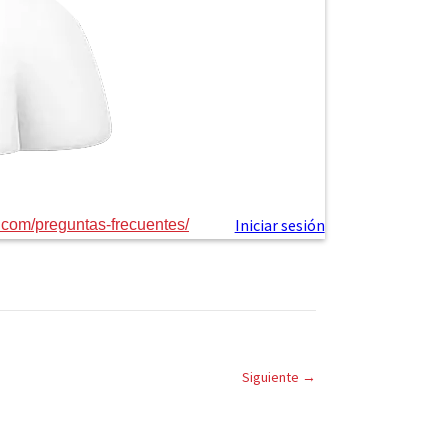
22
.com/preguntas-frecuentes/
Siguiente
→