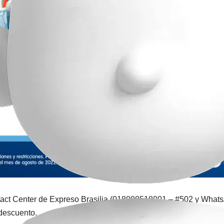
ontact Center de Expreso Brasilia (018000518001 – #502 y What
 descuento.