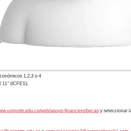
s
económicos 1,2,3 o 4
 11° (ICFES).
www.uninorte.edu.co/web/apoyo-financiero/becas
y seleccionar 