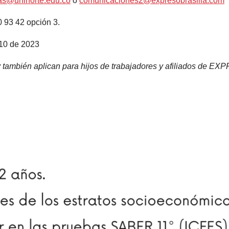
as@uninorte.edu.co
o
comunicaciones2@expresobrasilia.com
0 93 42 opción 3.
10 de 2023
a y también aplican para hijos de trabajadores y afiliados 