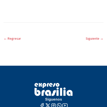
←
Regresar
Siguiente
→
Síguenos