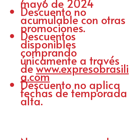
mayo de 2024
Descuento no
acumulable con otras
promociones.
Descuentos
disponibles
comprando
únicamente a través
de
www.expresobrasili
a.com
Descuento no aplica
fechas de temporada
alta.