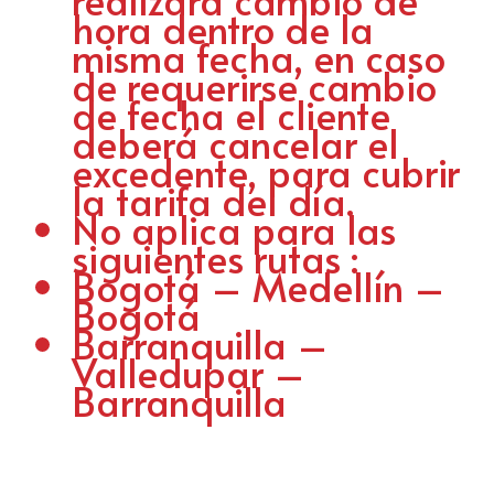
hora dentro de la
misma fecha, en caso
de requerirse cambio
de fecha el cliente
deberá cancelar el
excedente, para cubrir
la tarifa del día.
No aplica para las
siguientes rutas :
Bogotá – Medellín –
Bogotá
Barranquilla –
Valledupar –
Barranquilla