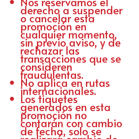
Nos reservamos el
derecho a suspender
o cancelar esta
promoción en
cualquier momento,
sin previo aviso, y de
rechazar las
transacciones que se
consideren
fraudulentas.
No aplica en rutas
internacionales.
Los tiquetes
generados en esta
promoción no
contarán con cambio
de fecha, solo se
realizará cambio de