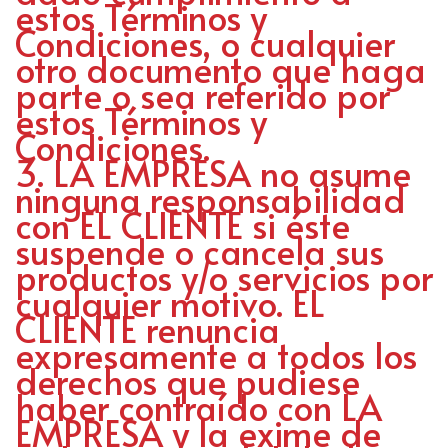
estos Términos y
Condiciones, o cualquier
otro documento que haga
parte o sea referido por
estos Términos y
Condiciones.
LA EMPRESA no asume
ninguna responsabilidad
con EL CLIENTE si éste
suspende o cancela sus
productos y/o servicios por
cualquier motivo. EL
CLIENTE renuncia
expresamente a todos los
derechos que pudiese
haber contraído con LA
EMPRESA y la exime de