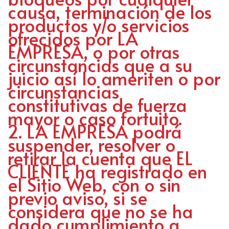
causa, terminación de los
productos y/o servicios
ofrecidos por LA
EMPRESA, o por otras
circunstancias que a su
juicio así lo ameriten o por
circunstancias
constitutivas de fuerza
mayor o caso fortuito.
LA EMPRESA podrá
suspender, resolver o
retirar la cuenta que EL
CLIENTE ha registrado en
el Sitio Web, con o sin
previo aviso, si se
considera que no se ha
dado cumplimiento a