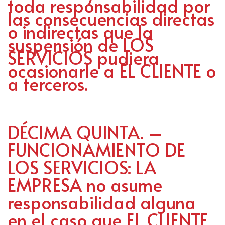
toda responsabilidad por
las consecuencias directas
o indirectas que la
suspensión de LOS
SERVICIOS pudiera
ocasionarle a EL CLIENTE o
a terceros.
DÉCIMA QUINTA. –
FUNCIONAMIENTO DE
LOS SERVICIOS: LA
EMPRESA no asume
responsabilidad alguna
en el caso que EL CLIENTE