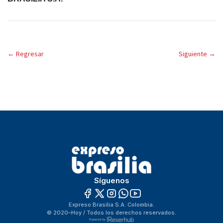
←
Regresar
Siguiente
→
Síguenos
Expreso Brasilia S.A. Colombia.
© 2020–Hoy / Todos los derechos reservados.