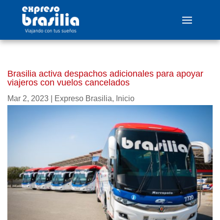
Brasilia activa despachos adicionales para apoyar
viajeros con vuelos cancelados
Mar 2, 2023
|
Expreso Brasilia
,
Inicio